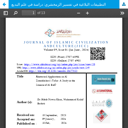
التطبيقات البلاغية في تفسير الزمخشري: دراسة في علم البديع