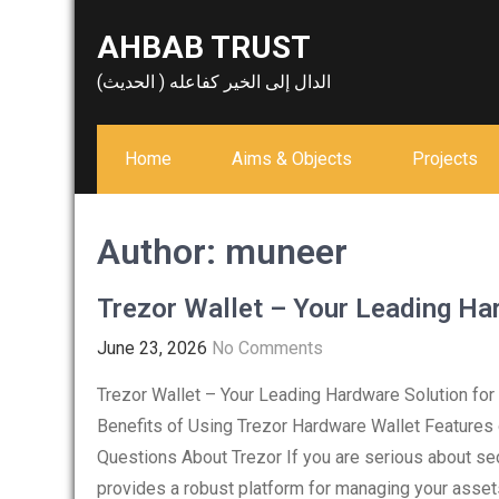
Skip
AHBAB TRUST
to
content
الدال إلى الخير كفاعله ( الحديث)
Home
Aims & Objects
Projects
Author:
muneer
Trezor Wallet – Your Leading Ha
June 23, 2026
No Comments
Trezor Wallet – Your Leading Hardware Solution for
Benefits of Using Trezor Hardware Wallet Features 
Questions About Trezor If you are serious about se
provides a robust platform for managing your asset