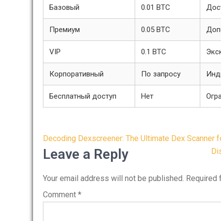
Базовый
0.01 BTC
Дос
Премиум
0.05 BTC
Доп
VIP
0.1 BTC
Экс
Корпоративный
По запросу
Инд
Бесплатный доступ
Нет
Огр
Post
Decoding Dexscreener: The Ultimate Dex Scanner f
navigation
Leave a Reply
Di
Your email address will not be published.
Required 
Comment
*