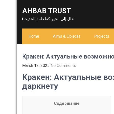
Skip
AHBAB TRUST
to
content
الدال إلى الخير كفاعله ( الحديث)
Home
Aims & Objects
Projects
Кракен: Актуальные возможно
March 12, 2025
No Comments
Кракен: Актуальные во
даркнету
Содержание