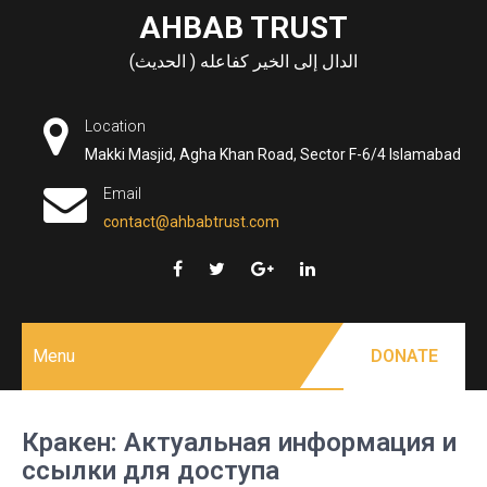
Skip
AHBAB TRUST
to
الدال إلى الخير كفاعله ( الحديث)
content
Location
Makki Masjid, Agha Khan Road, Sector F-6/4 Islamabad
Email
contact@ahbabtrust.com
Menu
DONATE
Кракен: Актуальная информация и
ссылки для доступа