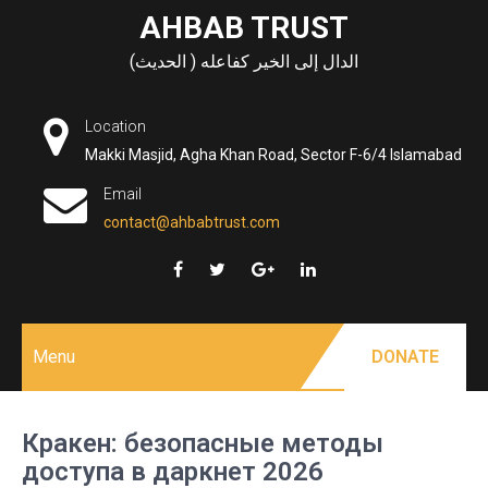
Skip
AHBAB TRUST
to
الدال إلى الخير كفاعله ( الحديث)
content
Location
Makki Masjid, Agha Khan Road, Sector F-6/4 Islamabad
Email
contact@ahbabtrust.com
Menu
DONATE
Кракен: безопасные методы
доступа в даркнет 2026