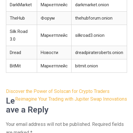
DarkMarket
Маркетплейс
darkmarket.onion
TheHub
Форум
thehubforum.onion
Silk Road
Маркетплейс
silkroad3.onion
3.0
Dread
Новости
dreadpirateroberts.onion
BitMit
Маркетплейс
bitmit.onion
Post
Discover the Power of Solscan for Crypto Traders
navigation
Le
Reimagine Your Trading with Jupiter Swap Innovations
ave a Reply
Your email address will not be published.
Required fields
are marked
*