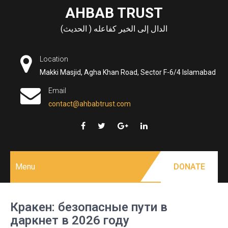
Skip
AHBAB TRUST
to
الدال إلى الخير كفاعله ( الحديث)
content
Location
Makki Masjid, Agha Khan Road, Sector F-6/4 Islamabad
Email
contact@ahbabtrust.com
Menu
DONATE
Кракен: безопасные пути в
даркнет в 2026 году