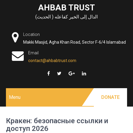
Skip
AHBAB TRUST
to
الدال إلى الخير كفاعله ( الحديث)
content
Location
Makki Masjid, Agha Khan Road, Sector F-6/4 Islamabad
Email
contact@ahbabtrust.com
Menu
DONATE
Кракен: безопасные ссылки и
доступ 2026