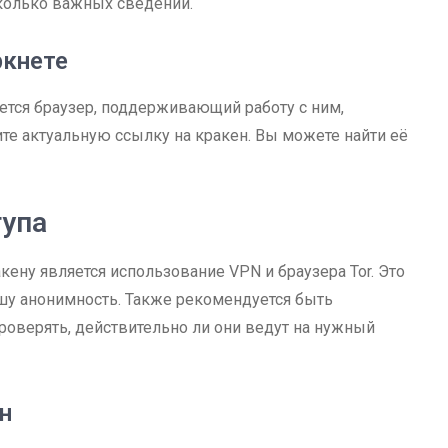
колько важных сведений.
ркнете
уется браузер, поддерживающий работу с ним,
ите актуальную ссылку на кракен. Вы можете найти её
тупа
ену является использование VPN и браузера Tor. Это
шу анонимность. Также рекомендуется быть
роверять, действительно ли они ведут на нужный
н