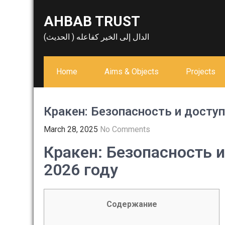
Skip
AHBAB TRUST
to
content
الدال إلى الخير كفاعله ( الحديث)
Home
Aims & Objects
Projects
Кракен: Безопасность и доступ
March 28, 2025
No Comments
Кракен: Безопасность и
2026 году
Содержание