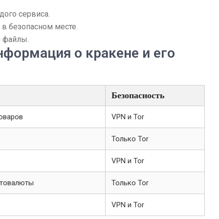
дого сервиса.
 в безопасном месте.
 файлы.
нформация о кракене и его
Безопасность
оваров
VPN и Tor
Только Tor
VPN и Tor
птовалюты
Только Tor
VPN и Tor