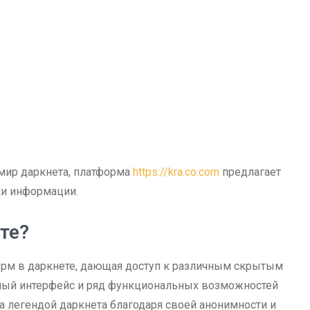
мир даркнета, платформа
https://kra.co.com
предлагает
ки информации.
те?
орм в даркнете, дающая доступ к различным скрытым
бный интерфейс и ряд функциональных возможностей
а легендой даркнета благодаря своей анонимности и