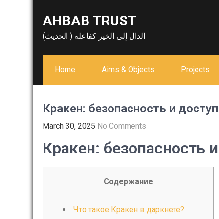
Skip
AHBAB TRUST
to
content
الدال إلى الخير كفاعله ( الحديث)
Home
Aims & Objects
Projects
Кракен: безопасность и доступ
March 30, 2025
No Comments
Кракен: безопасность и
Содержание
Что такое Кракен в даркнете?