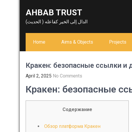
Skip
AHBAB TRUST
to
content
الدال إلى الخير كفاعله ( الحديث)
Home
Aims & Objects
Projects
Кракен: безопасные ссылки и 
April 2, 2025
No Comments
Кракен: безопасные сс
Содержание
Обзор платформа Кракен