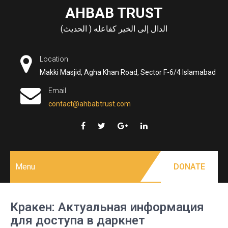
Skip
AHBAB TRUST
to
الدال إلى الخير كفاعله ( الحديث)
content
Location
Makki Masjid, Agha Khan Road, Sector F-6/4 Islamabad
Email
contact@ahbabtrust.com
Menu
DONATE
Кракен: Актуальная информация
для доступа в даркнет