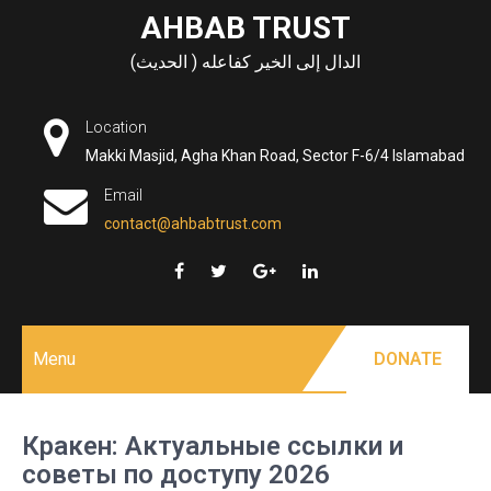
Skip
AHBAB TRUST
to
الدال إلى الخير كفاعله ( الحديث)
content
Location
Makki Masjid, Agha Khan Road, Sector F-6/4 Islamabad
Email
contact@ahbabtrust.com
Menu
DONATE
Кракен: Актуальные ссылки и
советы по доступу 2026