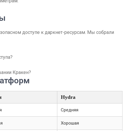
аметрам.
сы
зопасном доступе к даркнет-ресурсам. Мы собрали
ступа?
вании Кракен?
латформ
н
Hydra
я
Средняя
ая
Хорошая