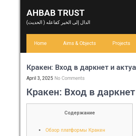
Skip
AHBAB TRUST
to
content
الدال إلى الخير كفاعله ( الحديث)
Home
Aims & Objects
Projects
Кракен: Вход в даркнет и акт
April 3, 2025
No Comments
Кракен: Вход в даркне
Содержание
Обзор платформы Кракен