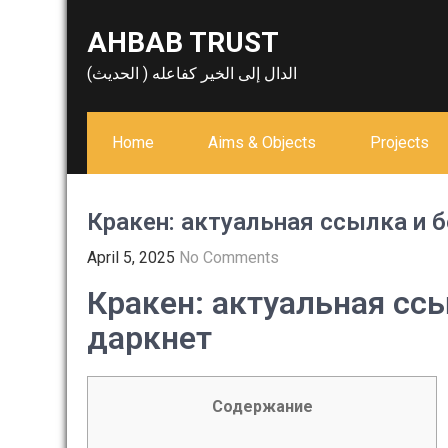
Skip
AHBAB TRUST
to
content
الدال إلى الخير كفاعله ( الحديث)
Home
Aims & Objects
Projects
Кракен: актуальная ссылка и 
April 5, 2025
No Comments
Кракен: актуальная сс
даркнет
Содержание