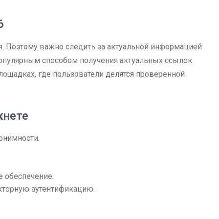
6
ся. Поэтому важно следить за актуальной информацией
Популярным способом получения актуальных ссылок
площадках, где пользователи делятся проверенной
кнете
онимности.
 обеспечение.
кторную аутентификацию.