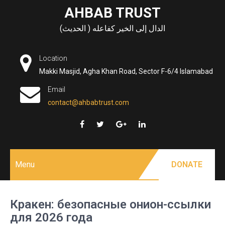
Skip
AHBAB TRUST
to
الدال إلى الخير كفاعله ( الحديث)
content
Location
Makki Masjid, Agha Khan Road, Sector F-6/4 Islamabad
Email
contact@ahbabtrust.com
Menu
DONATE
Кракен: безопасные онион-ссылки
для 2026 года