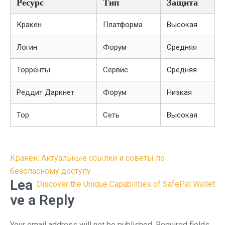
Ресурс
Тип
Защита
Кракен
Платформа
Высокая
Логин
Форум
Средняя
Торренты
Сервис
Средняя
Реддит Даркнет
Форум
Низкая
Тор
Сеть
Высокая
Post
Кракен: Актуальные ссылки и советы по
navigation
безопасному доступу
Lea
Discover the Unique Capabilities of SafePal Wallet
ve a Reply
Your email address will not be published.
Required fields