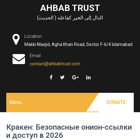
Skip
AHBAB TRUST
to
الدال إلى الخير كفاعله ( الحديث)
content
Location
Makki Masjid, Agha Khan Road, Sector F-6/4 Islamabad
Email
contact@ahbabtrust.com
Menu
DONATE
Кракен: Безопасные онион-ссылки
и доступ в 2026