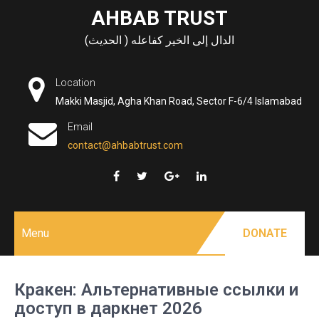
Skip
AHBAB TRUST
to
الدال إلى الخير كفاعله ( الحديث)
content
Location
Makki Masjid, Agha Khan Road, Sector F-6/4 Islamabad
Email
contact@ahbabtrust.com
Menu
DONATE
Кракен: Альтернативные ссылки и
доступ в даркнет 2026