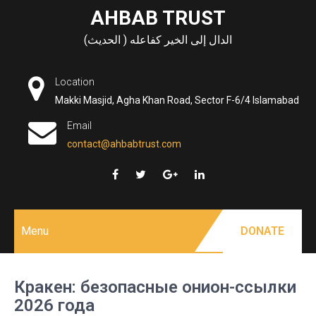
Skip
AHBAB TRUST
to
الدال إلى الخير كفاعله ( الحديث)
content
Location
Makki Masjid, Agha Khan Road, Sector F-6/4 Islamabad
Email
contact@ahbabtrust.com
Menu
DONATE
Кракен: безопасные онион-ссылки
2026 года