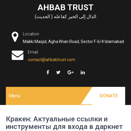
Skip
AHBAB TRUST
to
الدال إلى الخير كفاعله ( الحديث)
content
Location
Makki Masjid, Agha Khan Road, Sector F-6/4 Islamabad
Email
contact@ahbabtrust.com
Menu
DONATE
Кракен: Актуальные ссылки и
инструменты для входа в даркнет