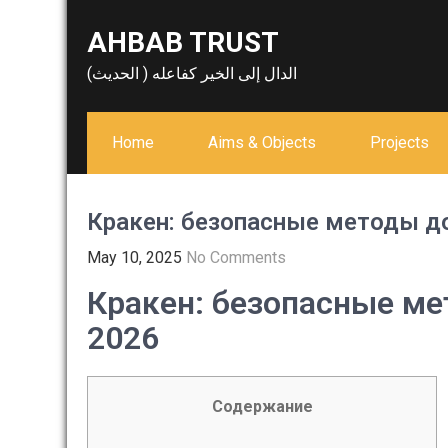
Skip
AHBAB TRUST
to
content
الدال إلى الخير كفاعله ( الحديث)
Home
Aims & Objects
Projects
Кракен: безопасные методы до
May 10, 2025
No Comments
Кракен: безопасные ме
2026
Содержание