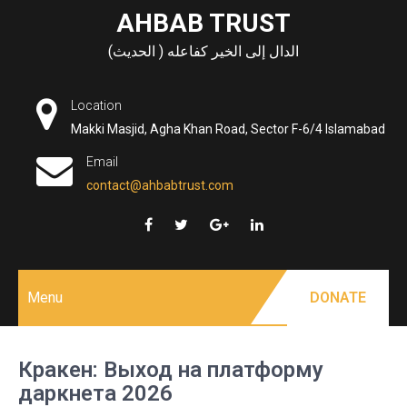
Skip
AHBAB TRUST
to
الدال إلى الخير كفاعله ( الحديث)
content
Location
Makki Masjid, Agha Khan Road, Sector F-6/4 Islamabad
Email
contact@ahbabtrust.com
Menu
DONATE
Кракен: Выход на платформу
даркнета 2026