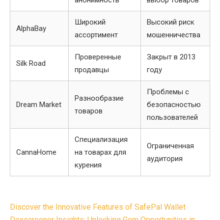
анонимность
выбор товаров
Широкий
Высокий риск
AlphaBay
ассортимент
мошенничества
Проверенные
Закрыт в 2013
Silk Road
продавцы
году
Проблемы с
Разнообразие
Dream Market
безопасностью
товаров
пользователей
Специализация
Ограниченная
CannaHome
на товарах для
аудитория
курения
Post
Discover the Innovative Features of SafePal Wallet
Dexscreener Insights: Unlocking Gem Opportunities in