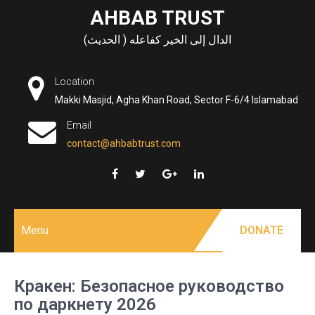
Skip
AHBAB TRUST
to
الدال إلى الخير كفاعله ( الحديث)
content
Location
Makki Masjid, Agha Khan Road, Sector F-6/4 Islamabad
Email
contact@ahbabtrust.com
Menu
DONATE
Кракен: Безопасное руководство
по даркнету 2026