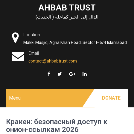
Skip
AHBAB TRUST
to
الدال إلى الخير كفاعله ( الحديث)
content
Location
Makki Masjid, Agha Khan Road, Sector F-6/4 Islamabad
Email
contact@ahbabtrust.com
Menu
DONATE
Кракен: безопасный доступ к
онион-ссылкам 2026