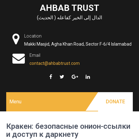
Skip
AHBAB TRUST
to
الدال إلى الخير كفاعله ( الحديث)
content
Location
Makki Masjid, Agha Khan Road, Sector F-6/4 Islamabad
Email
contact@ahbabtrust.com
Menu
DONATE
Кракен: безопасные онион-ссылки
и доступ к даркнету