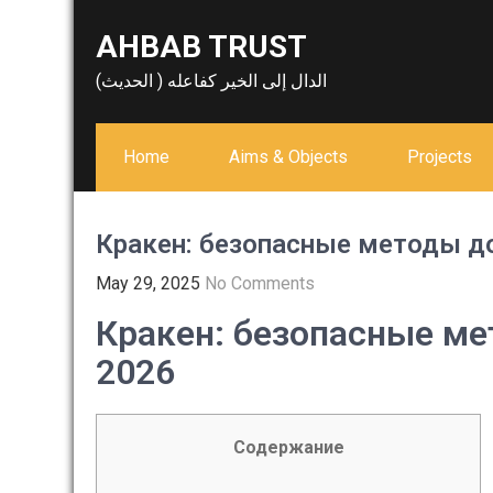
Skip
AHBAB TRUST
to
content
الدال إلى الخير كفاعله ( الحديث)
Home
Aims & Objects
Projects
Кракен: безопасные методы до
May 29, 2025
No Comments
Кракен: безопасные ме
2026
Содержание