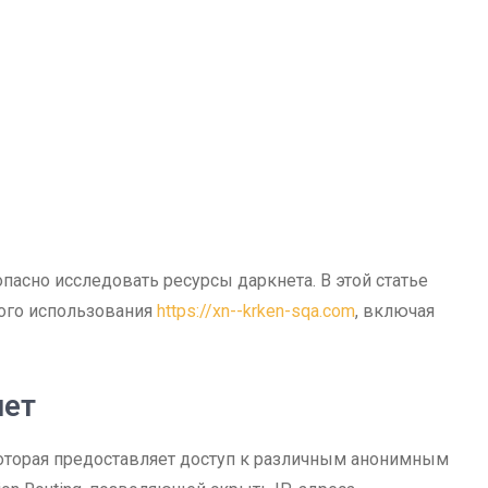
пасно исследовать ресурсы даркнета. В этой статье
ого использования
https://xn--krken-sqa.com
, включая
нет
которая предоставляет доступ к различным анонимным