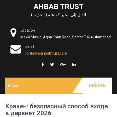
Skip
AHBAB TRUST
to
الدال إلى الخير كفاعله ( الحديث)
content
Location
Makki Masjid, Agha Khan Road, Sector F-6/4 Islamabad
Email
contact@ahbabtrust.com
Menu
DONATE
Кракен: безопасный способ входа
в даркнет 2026