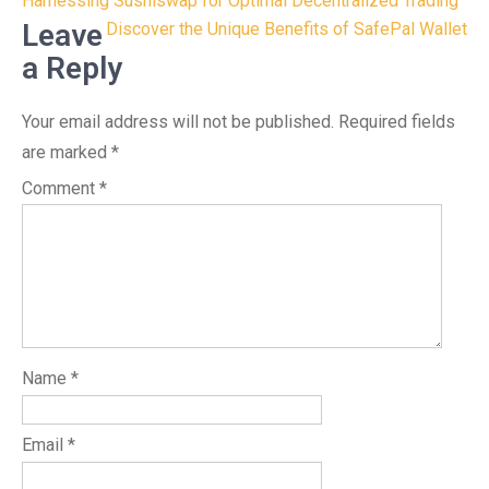
Post
Harnessing Sushiswap for Optimal Decentralized Trading
navigation
Leave
Discover the Unique Benefits of SafePal Wallet
a Reply
Your email address will not be published.
Required fields
are marked
*
Comment
*
Name
*
Email
*