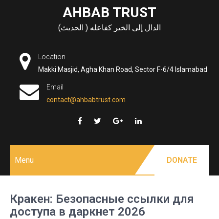
Skip
AHBAB TRUST
to
الدال إلى الخير كفاعله ( الحديث)
content
Location
Makki Masjid, Agha Khan Road, Sector F-6/4 Islamabad
Email
contact@ahbabtrust.com
Menu
DONATE
Кракен: Безопасные ссылки для
доступа в даркнет 2026