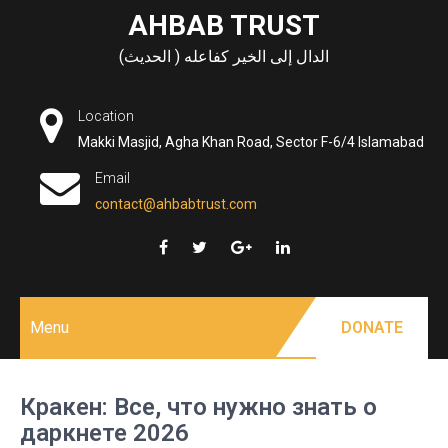
Skip
AHBAB TRUST
to
الدال إلى الخير كفاعله ( الحديث)
content
Location
Makki Masjid, Agha Khan Road, Sector F-6/4 Islamabad
Email
contact@ahbabtrust.com
Menu
DONATE
Кракен: Все, что нужно знать о
даркнете 2026