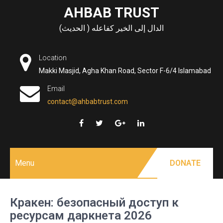
Skip
AHBAB TRUST
to
الدال إلى الخير كفاعله ( الحديث)
content
Location
Makki Masjid, Agha Khan Road, Sector F-6/4 Islamabad
Email
contact@ahbabtrust.com
Menu
DONATE
Кракен: безопасный доступ к
ресурсам даркнета 2026