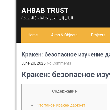
Skip
AHBAB TRUST
to
content
الدال إلى الخير كفاعله ( الحديث)
Home
Aims & Objects
Projects
Кракен: безопасное изучение д
June 20, 2025
No Comments
Кракен: безопасное изу
Содержание
Что такое Кракен даркнет