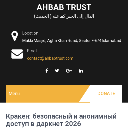
Skip
AHBAB TRUST
to
الدال إلى الخير كفاعله ( الحديث)
content
Location
Makki Masjid, Agha Khan Road, Sector F-6/4 Islamabad
Email
contact@ahbabtrust.com
Menu
DONATE
Кракен: безопасный и анонимный
доступ в даркнет 2026