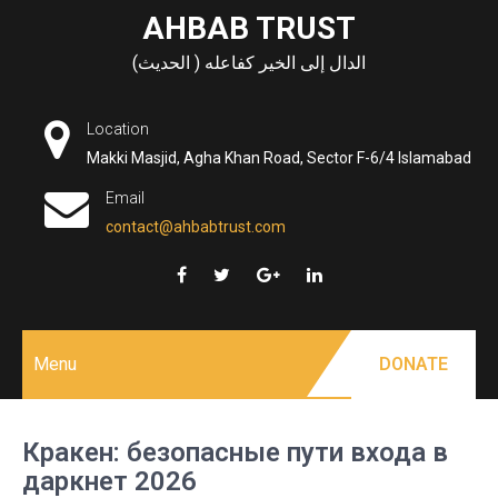
Skip
AHBAB TRUST
to
الدال إلى الخير كفاعله ( الحديث)
content
Location
Makki Masjid, Agha Khan Road, Sector F-6/4 Islamabad
Email
contact@ahbabtrust.com
Menu
DONATE
Кракен: безопасные пути входа в
даркнет 2026