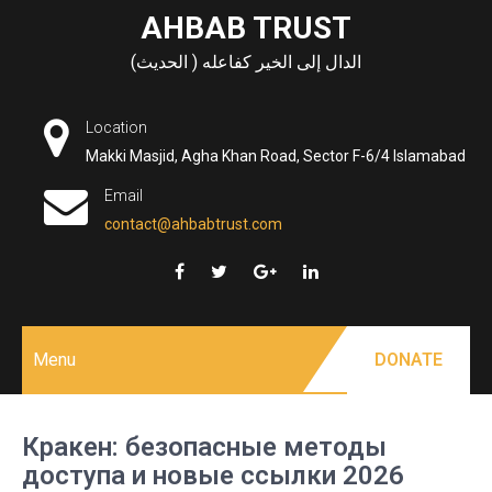
Skip
AHBAB TRUST
to
الدال إلى الخير كفاعله ( الحديث)
content
Location
Makki Masjid, Agha Khan Road, Sector F-6/4 Islamabad
Email
contact@ahbabtrust.com
Menu
DONATE
Кракен: безопасные методы
доступа и новые ссылки 2026