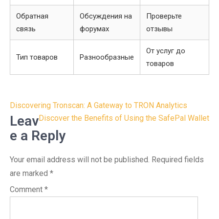
Обратная
Обсуждения на
Проверьте
связь
форумах
отзывы
От услуг до
Тип товаров
Разнообразные
товаров
Post
Discovering Tronscan: A Gateway to TRON Analytics
navigation
Leav
Discover the Benefits of Using the SafePal Wallet
e a Reply
Your email address will not be published.
Required fields
are marked
*
Comment
*