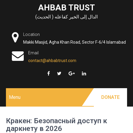
Skip
AHBAB TRUST
to
الدال إلى الخير كفاعله ( الحديث)
content
Location
Makki Masjid, Agha Khan Road, Sector F-6/4 Islamabad
Email
contact@ahbabtrust.com
Menu
DONATE
Кракен: Безопасный доступ к
даркнету в 2026