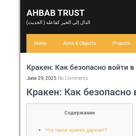
Skip
AHBAB TRUST
to
content
الدال إلى الخير كفاعله ( الحديث)
Home
Aims & Objects
Projects
Кракен: Как безопасно войти в
June 29, 2025
No Comments
Кракен: Как безопасно 
Содержание
Что такое кракен даркнет?