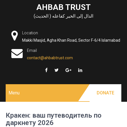
Skip
AHBAB TRUST
to
الدال إلى الخير كفاعله ( الحديث)
content
Location
Makki Masjid, Agha Khan Road, Sector F-6/4 Islamabad
Email
contact@ahbabtrust.com
Menu
DONATE
Кракен: ваш путеводитель по
даркнету 2026