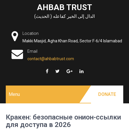
Skip
AHBAB TRUST
to
الدال إلى الخير كفاعله ( الحديث)
content
Location
Makki Masjid, Agha Khan Road, Sector F-6/4 Islamabad
Email
contact@ahbabtrust.com
Menu
DONATE
Кракен: безопасные онион-ссылки
для доступа в 2026