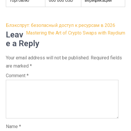
торговлю
000 000 USD
верификации
Post
Блэкспрут: безопасный доступ к ресурсам в 2026
navigation
Leav
Mastering the Art of Crypto Swaps with Raydium
e a Reply
Your email address will not be published.
Required fields
are marked
*
Comment
*
Name
*