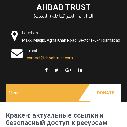
Skip
AHBAB TRUST
to
الدال إلى الخير كفاعله ( الحديث)
content
Location
Makki Masjid, Agha Khan Road, Sector F-6/4 Islamabad
Email
contact@ahbabtrust.com
Menu
DONATE
Кракен: актуальные ссылки и
безопасный доступ к ресурсам