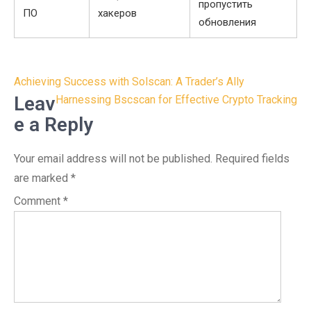
пропустить
ПО
хакеров
обновления
Post
Achieving Success with Solscan: A Trader’s Ally
navigation
Leav
Harnessing Bscscan for Effective Crypto Tracking
e a Reply
Your email address will not be published.
Required fields
are marked
*
Comment
*