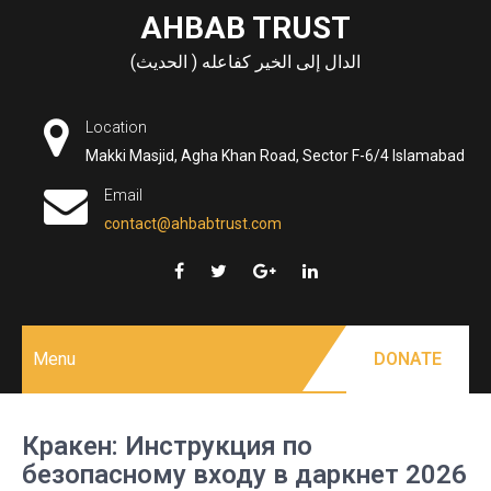
Skip
AHBAB TRUST
to
الدال إلى الخير كفاعله ( الحديث)
content
Location
Makki Masjid, Agha Khan Road, Sector F-6/4 Islamabad
Email
contact@ahbabtrust.com
Menu
DONATE
Кракен: Инструкция по
безопасному входу в даркнет 2026