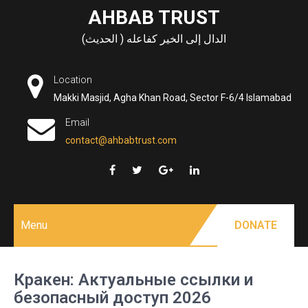
Skip
AHBAB TRUST
to
الدال إلى الخير كفاعله ( الحديث)
content
Location
Makki Masjid, Agha Khan Road, Sector F-6/4 Islamabad
Email
contact@ahbabtrust.com
Menu
DONATE
Кракен: Актуальные ссылки и
безопасный доступ 2026