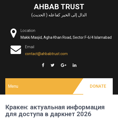
Skip
AHBAB TRUST
to
الدال إلى الخير كفاعله ( الحديث)
content
Location
Makki Masjid, Agha Khan Road, Sector F-6/4 Islamabad
Email
contact@ahbabtrust.com
Menu
DONATE
Кракен: актуальная информация
для доступа в даркнет 2026