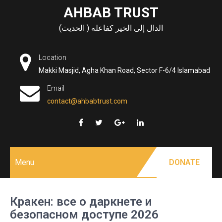
Skip
AHBAB TRUST
to
الدال إلى الخير كفاعله ( الحديث)
content
Location
Makki Masjid, Agha Khan Road, Sector F-6/4 Islamabad
Email
contact@ahbabtrust.com
Menu
DONATE
Кракен: все о даркнете и
безопасном доступе 2026