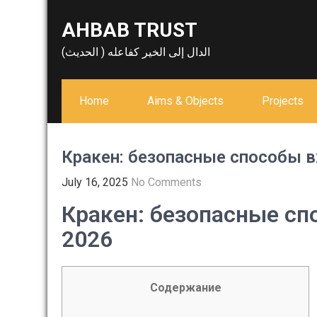
Skip
AHBAB TRUST
to
content
الدال إلى الخير كفاعله ( الحديث)
Home
Aims & Objects
Projects
Кракен: безопасные способы в
July 16, 2025
No Comments
Кракен: безопасные сп
2026
Содержание