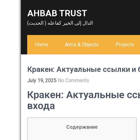
Skip
AHBAB TRUST
to
content
الدال إلى الخير كفاعله ( الحديث)
Home
Aims & Objects
Projects
Кракен: Актуальные ссылки и
July 19, 2025
No Comments
Кракен: Актуальные с
входа
Содержание