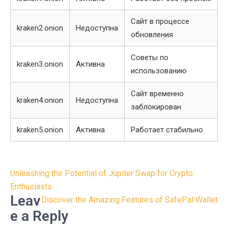
Сайт в процессе
kraken2.onion
Недоступна
обновления
Советы по
kraken3.onion
Активна
использованию
Сайт временно
kraken4.onion
Недоступна
заблокирован
kraken5.onion
Активна
Работает стабильно
Post
Unleashing the Potential of Jupiter Swap for Crypto
navigation
Enthusiasts
Leav
Discover the Amazing Features of SafePal Wallet
e a Reply