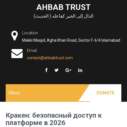
Skip
AHBAB TRUST
to
الدال إلى الخير كفاعله ( الحديث)
content
Location
Makki Masjid, Agha Khan Road, Sector F-6/4 Islamabad
Email
contact@ahbabtrust.com
Menu
DONATE
Кракен: безопасный доступ к
платформе в 2026