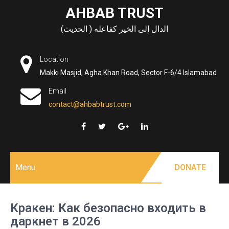
Skip
AHBAB TRUST
to
الدال إلى الخير كفاعله ( الحديث)
content
Location
Makki Masjid, Agha Khan Road, Sector F-6/4 Islamabad
Email
contact@ahbabtrust.com
Menu
DONATE
Кракен: Как безопасно входить в
даркнет в 2026