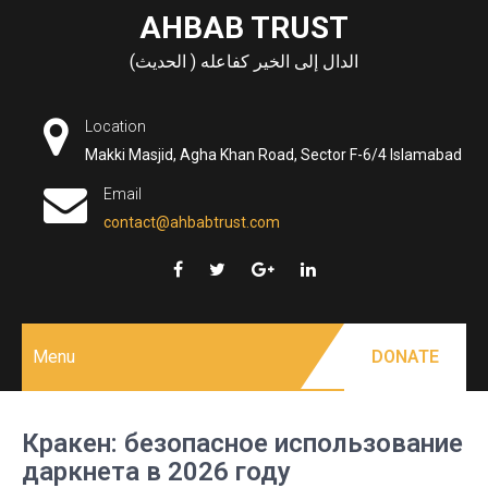
Skip
AHBAB TRUST
to
الدال إلى الخير كفاعله ( الحديث)
content
Location
Makki Masjid, Agha Khan Road, Sector F-6/4 Islamabad
Email
contact@ahbabtrust.com
Menu
DONATE
Кракен: безопасное использование
даркнета в 2026 году