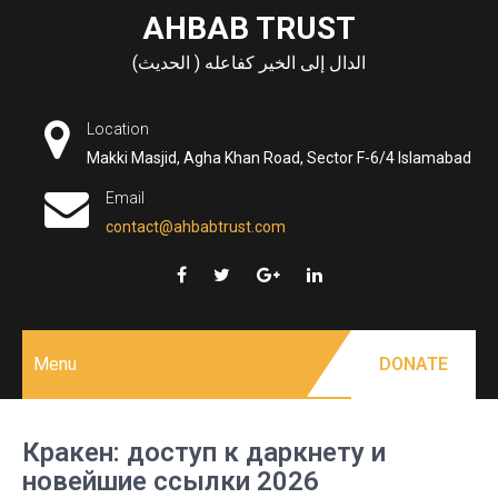
Skip
AHBAB TRUST
to
الدال إلى الخير كفاعله ( الحديث)
content
Location
Makki Masjid, Agha Khan Road, Sector F-6/4 Islamabad
Email
contact@ahbabtrust.com
Menu
DONATE
Кракен: доступ к даркнету и
новейшие ссылки 2026