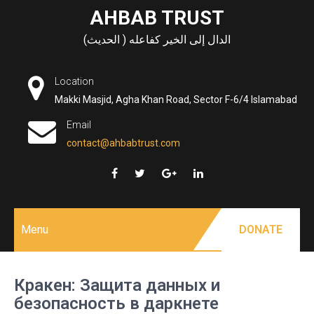
Skip
AHBAB TRUST
to
الدال إلى الخير كفاعله ( الحديث)
content
Location
Makki Masjid, Agha Khan Road, Sector F-6/4 Islamabad
Email
contact@ahbabtrust.com
Menu
DONATE
Кракен: Защита данных и
безопасность в даркнете